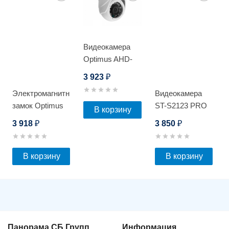
Видеокамера
Optimus AHD-
H045.0(2.8)_V.2
3 923
₽
Электромагнитный
Видеокамера
замок Optimus
ST-S2123 PRO
В корзину
EM-300W
FULLCOLOR
3 918
3 850
₽
₽
В корзину
В корзину
Панорама СБ Групп
Информация