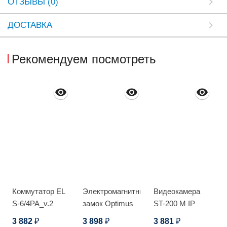
ОТЗЫВЫ (0)
ДОСТАВКА
Рекомендуем посмотреть
Коммутатор EL
Электромагнитный
Видеокамера
S-6/4PA_v.2
замок Optimus
ST-200 M IP
EM-280_V.2
HOME
3 882
3 898
3 881
₽
₽
₽