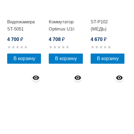
Видеокамера
Коммутатор
ST-P102
ST-5051
Optimus U1I-
(МЕДЬ)
4F1b/2F
4 700
4 708
4 670
₽
₽
₽
В корзину
В корзину
В корзину