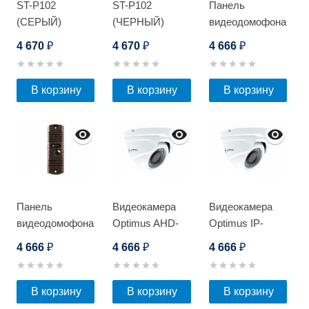
ST-P102
ST-P102
Панель
(СЕРЫЙ)
(ЧЕРНЫЙ)
видеодомофона
Optimus Leader
4 670
4 670
4 666
₽
₽
₽
2.0 DS-700R
(черный)
В корзину
В корзину
В корзину
Панель
Видеокамера
Видеокамера
видеодомофона
Optimus AHD-
Optimus IP-
Optimus DS-
H048.0(2.8)
E042.1(2.8)P_V.4
4 666
4 666
4 666
₽
₽
₽
700L
В корзину
В корзину
В корзину