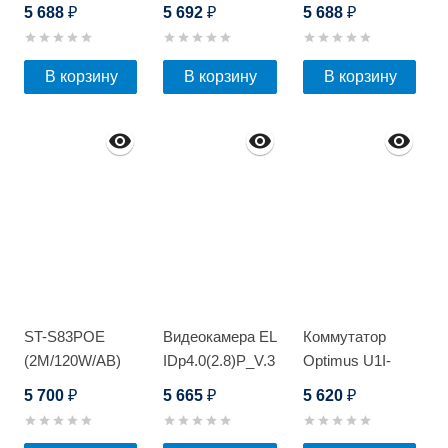
HOME POE
(outdoor) CCA
HOME POE
5 688
5 692
5 688
₽
₽
₽
STARLIGHT
Light 200м
STARLIGHT
В корзину
В корзину
В корзину
ST-S83POE
Видеокамера EL
Коммутатор
(2M/120W/AB)
IDp4.0(2.8)P_V.3
Optimus U1I-
8F2b/1F
5 700
5 665
5 620
₽
₽
₽