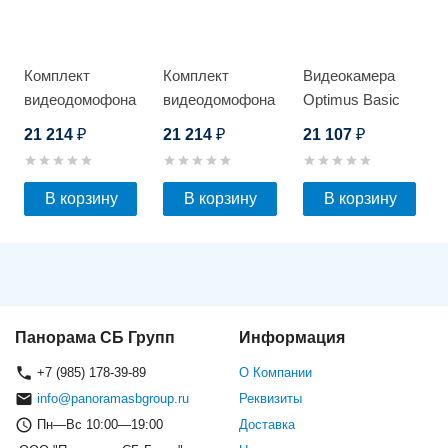
Комплект
Комплект
Видеокамера
видеодомофона
видеодомофона
Optimus Basic
Optimus VMH-
Optimus VMH-
IP-P015.0(4x)D
21 214
21 214
21 107
₽
₽
₽
7.1 (w) + DSH-
7.1 (w) + DSH-
1080
1080
(черный)_v.1
(сереб.)_v.1
В корзину
В корзину
В корзину
Панорама СБ Групп
Информация
+7 (985) 178-39-89
О Компании
info@panoramasbgroup.ru
Реквизиты
Пн—Вс 10:00—19:00
Доставка