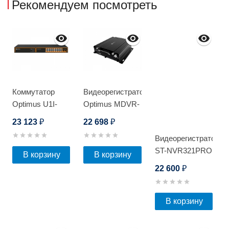
Рекомендуем посмотреть
Коммутатор
Видеорегистратор
Optimus U1I-
Optimus MDVR-
16G2b/2S
2041E
23 123
22 698
₽
₽
4G/Glonass
Видеорегистратор
ST-NVR321PRO
В корзину
В корзину
D
22 600
₽
В корзину