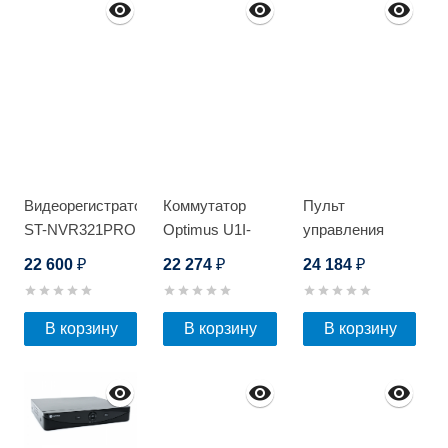
Видеорегистратор
Коммутатор
Пульт
ST-NVR321PRO
Optimus U1I-
управления
D
15F1G2b/2G/1S
Optimus KB-
22 600
22 274
24 184
₽
₽
₽
IP02
В корзину
В корзину
В корзину