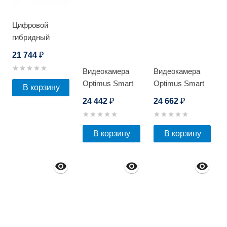
Цифровой
гибридный
видеорегистратор
21 744
₽
Optimus AHDR-
Видеокамера
Видеокамера
4008
Optimus Smart
Optimus Smart
В корзину
IP-P015.0(4x)D
IP-P045.0(4x)D
24 442
24 662
₽
₽
В корзину
В корзину