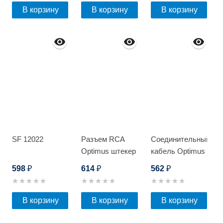
В корзину
В корзину
В корзину
SF 12022
Разъем RCA
Соединительный
Optimus штекер
кабель Optimus
с клеммной
AVIA 4pin
598
614
562
₽
₽
₽
колодкой (20шт)
штекер-гнездо
10м
В корзину
В корзину
В корзину