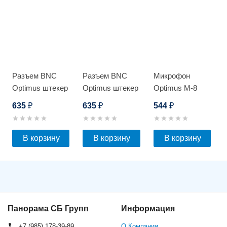
Разъем BNC
Разъем BNC
Микрофон
Optimus штекер
Optimus штекер
Optimus M-8
под винт с
под винт с
635
635
544
₽
₽
₽
пружиной
пружиной_v.1
(20шт)
(20шт)
В корзину
В корзину
В корзину
Панорама СБ Групп
Информация
+7 (985) 178-39-89
О Компании