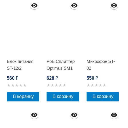
Блок питания
PoE Сплиттер
Микрофон ST-
ST-12/2
Optimus SM1
02
(12B)
560
628
550
₽
₽
₽
В корзину
В корзину
В корзину