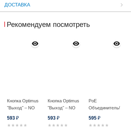
ДОСТАВКА
Рекомендуем посмотреть
Кнопка Optimus
Кнопка Optimus
PoE
"Выход" – NO
"Выход" – NO
Объединитель/
(металл) черная
(металл)_V.1
Разветвитель
593
593
595
₽
₽
₽
Optimus CM1