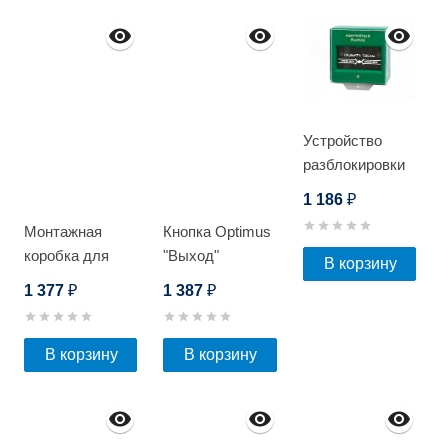
Устройство
разблокировки
дверей Optimus
1 186
₽
со сменным
Монтажная
Кнопка Optimus
стеклом
коробка для
"Выход"
В корзину
видеокамеры
"Грибок" -
1 377
1 387
₽
₽
Optimus JB-05
NO/NC
(металл) 53мм
В корзину
В корзину