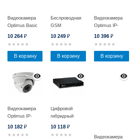
Видеокамера
Беспроводная
Видеокамера
Optimus Basic
GSM
Optimus IP-
IP-
сигнализация
S025.0(2.8-12)P
10 264
10 249
10 396
₽
₽
₽
P042.1(2.8)MD
Optimus AG-300
(комплект)
В корзину
В корзину
В корзину
Видеокамера
Цифровой
Optimus IP-
гибридный
S045.0(2.8-
видеорегистратор
10 182
10 118
₽
₽
12)P_V.1
Optimus AHDR-
Видеокамера
3008EA