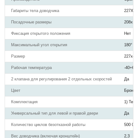
Габариты тела доводчика
227X46
Посадочные размеры
208х19
Фиксация открытого положения
Нет
Максимальный угол открытия
180°
Размер
227x46
Рабочая температура
-40+60
2 клапана для регулирования 2 отдельных скоростей
Да
Цвет
Бронза
Комплектация
1) Тел
Универсальный тип для левой и правой двери
Да
Количество циклов безотказной работы
500 00
Вес доводчика (включая кронштейн)
2,3