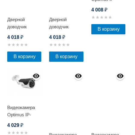
E022.1(2.8)E_V.3
4 008
₽
Дверной
Дверной
доводчик
доводчик
В корзину
Optimus DC-150
Optimus DC-150
4 018
4 018
₽
₽
(Серебро)
(Коричневый)
В корзину
В корзину
Видеокамера
Optimus IP-
E012.1(2.8)_V.4
4 029
₽
Видеокамера
Видеокамера