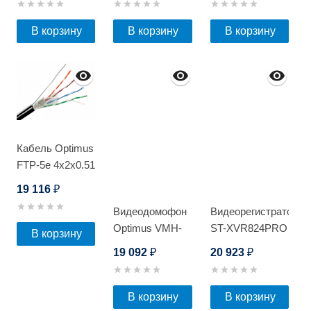
E1080 (медь)
В корзину
В корзину
В корзину
Кабель Optimus
FTP-5e 4x2x0.51
Cu (outdoor) с
19 116
₽
тросом 305м
Видеодомофон
Видеорегистратор
Optimus VMH-
ST-XVR824PRO
В корзину
10.2
D
19 092
20 923
₽
₽
В корзину
В корзину