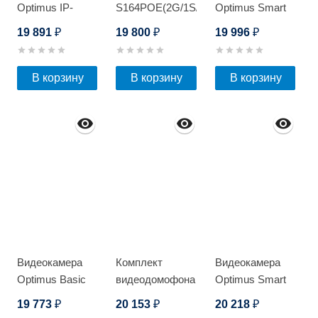
Optimus IP-
S164POE(2G/1S/150W/
Optimus Smart
L133.0(2.8)
А) PRO
IP-P042.1(4x)D
19 891
19 800
19 996
₽
₽
₽
В корзину
В корзину
В корзину
Видеокамера
Комплект
Видеокамера
Optimus Basic
видеодомофона
Optimus Smart
IP-P012.1(4x)D
Optimus VMH-
IP-P012.1(4x)D
19 773
20 153
20 218
₽
₽
₽
7.1 (w)+ DSH-