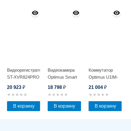
Видеорегистратор
Видеокамера
Коммутатор
ST-XVR824PRO
Optimus Smart
Optimus U1IM-
D
IP-
8G/2S
20 923
18 798
21 004
₽
₽
₽
P015.0(2.8)MD
В корзину
В корзину
В корзину