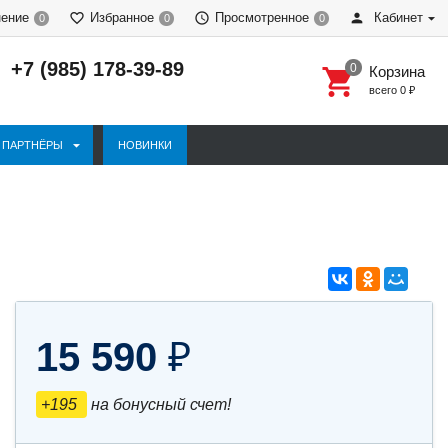
нение
Избранное
Просмотренное
Кабинет
0
0
0
+7 (985) 178-39-89
Корзина
всего
0
₽
ПАРТНЁРЫ
НОВИНКИ
15 590
₽
+195
на бонусный счет!