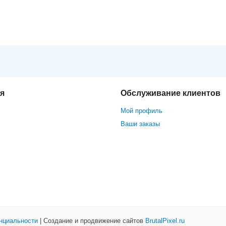
S-KV8213-WME1/Flush
я
Обслуживание клиентов
Мой профиль
Ваши заказы
нциальности
| Создание и продвижение сайтов
BrutalPixel.ru