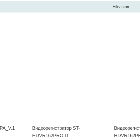
Hikvision
6PA_V.1
Видеорегистратор ST-
Видеорегис
HDVR162PRO D
HDVR162P