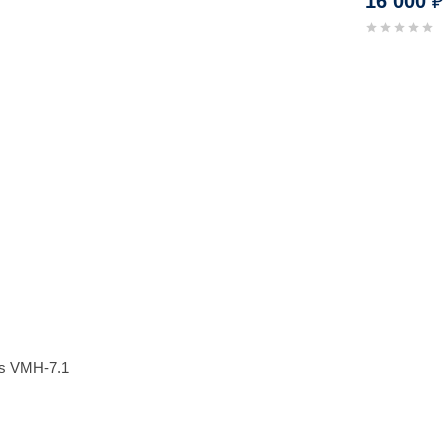
16 000
₽
s VMH-7.1