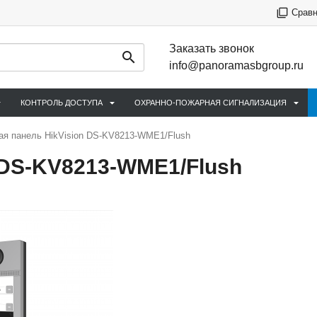
Срав
Заказать звонок
info@panoramasbgroup.ru
КОНТРОЛЬ ДОСТУПА
ОХРАННО-ПОЖАРНАЯ СИГНАЛИЗАЦИЯ
я панель HikVision DS-KV8213-WME1/Flush
 DS-KV8213-WME1/Flush