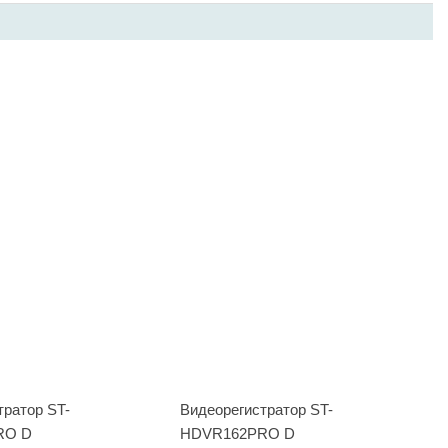
тратор ST-
Видеорегистратор ST-
RO D
HDVR162PRO D