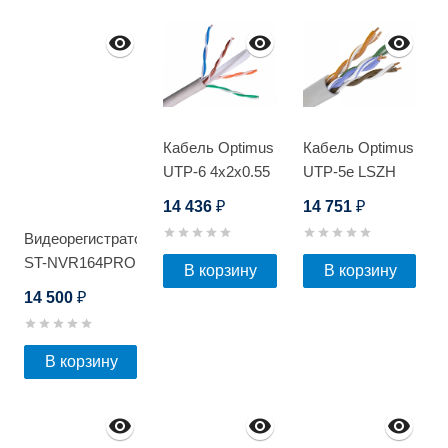
Кабель Optimus
Кабель Optimus
UTP-6 4x2x0.55
UTP-5e LSZH
Cu (indoor) 305м
4x2x0.5 Cu
14 436
14 751
₽
₽
(indoor) 305м
Видеорегистратор
ST-NVR164PRO
В корзину
В корзину
D
14 500
₽
В корзину