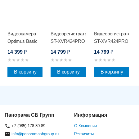
Видеокамера
Видеорегистратор
Видеорегистратор
Optimus Basic
ST-XVR424PRO
ST-XVR424PRO
ACT IP-
D
D
14 399
14 799
14 799
₽
₽
₽
P045.0(2.8)MD
В корзину
В корзину
В корзину
Панорама СБ Групп
Информация
+7 (985) 178-39-89
О Компании
info@panoramasbgroup.ru
Реквизиты