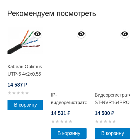
Рекомендуем посмотреть
Кабель Optimus
UTP-6 4x2x0.55
Cu (outdoor)
14 587
₽
305м
IP-
Видеорегистратор
видеорегистратор
ST-NVR164PRO
В корзину
Optimus NVR-
D
14 531
14 500
₽
₽
5101-8P_V.1
В корзину
В корзину