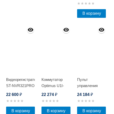
В корзину
Видеорегистратор
Коммутатор
Пульт
ST-NVR321PRO
Optimus U1I-
управления
D
15F1G2b/2G/1S
Optimus KB-
22 600
22 274
24 184
₽
₽
₽
IP02
В корзину
В корзину
В корзину