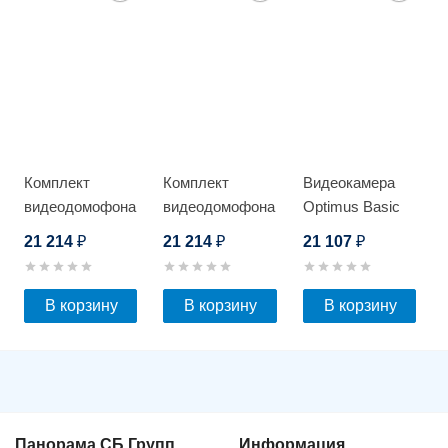
Комплект
Комплект
Видеокамера
видеодомофона
видеодомофона
Optimus Basic
Optimus VMH-
Optimus VMH-
IP-P015.0(4x)D
21 214
21 214
21 107
₽
₽
₽
7.1 (w) + DSH-
7.1 (w) + DSH-
1080
1080
(черный)_v.1
(сереб.)_v.1
В корзину
В корзину
В корзину
Панорама СБ Групп
Информация