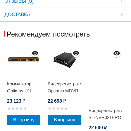
ОТЗЫВЫ (0)
ДОСТАВКА
Рекомендуем посмотреть
Коммутатор
Видеорегистратор
Optimus U1I-
Optimus MDVR-
16G2b/2S
2041E
23 123
22 698
₽
₽
4G/Glonass
Видеорегистратор
ST-NVR321PRO
В корзину
В корзину
D
22 600
₽