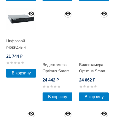
Цифровой
гибридный
видеорегистратор
21 744
₽
Optimus AHDR-
Видеокамера
Видеокамера
4008
Optimus Smart
Optimus Smart
В корзину
IP-P015.0(4x)D
IP-P045.0(4x)D
24 442
24 662
₽
₽
В корзину
В корзину